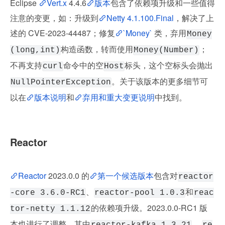
Eclipse 
Vert.x
 4.4.6
版本
包含了依赖项升级和一些值得
注意的变更，如：升级到
Netty 4.1.100.Final
，解决了上
述的 CVE-2023-44487；修复
`Money`
 类，弃用
Money
构造函数，转而使用
；
(long,int)
Money(Number)
不再支持
命令中的空
标头，这个空标头会抛出
curl
Host
。关于该版本的更多细节可
NullPointerException
以在
版本说明
和
弃用和重大变更说明
中找到。
Reactor
Reactor
 2023.0.0 的
第一个候选版本
包含对
reactor
、
和
-core 3.6.0-RC1
reactor-pool 1.0.3
reac
的依赖项升级。2023.0.0-RC1 版
tor-netty 1.1.12
本也进行了调整，其中
、 