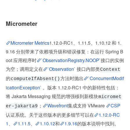
Micrometer
Micrometer Metrics
1.12.0-RC1、1.11.5、1.10.12 和 1.
9.16 分别带来了依赖项升级和错误修复：在运行 Spring B
oot 应用程序时
`ObservationRegistry.NOOP`
接口的实例
为空；调用定义在
`Observation`
 接口内部类
Context
的
方法时抛出
`ConcurrentModif
computeIfAbsent()
icationException`
 。版本 1.12.0-RC1 中的新特性包括：
将 Jakarta Messaging 规范的增强移到新模块
micromet
；
Wavefront
集成支持 VMware 
CSP
er-jakarta9
认证系统。关于这些版本的更多细节可以在
1.12.0-RC
1
、
1.11.5
、
1.10.12
和
1.9.16
的版本说明中找到。