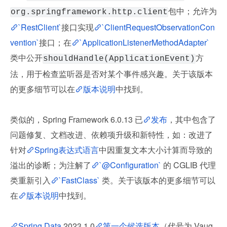
包中；允许为
org.springframework.http.client
`RestClient`
接口实现
`ClientRequestObservationCon
vention`
接口；在
`ApplicationListenerMethodAdapter`
类中公开
方
shouldHandle(ApplicationEvent)
法，用于检查监听器是否对某个事件感兴趣。关于该版本
的更多细节可以在
版本说明
中找到。
类似的，Spring Framework 6.0.13 已
发布
，其中包含了
问题修复、文档改进、依赖项升级和新特性，如：改进了
针对
Spring表达式语言
中因重复文本大小计算而导致的
溢出的诊断；为注解了
`@Configuration`
 的 CGLIB 代理
类重新引入
`FastClass`
 类。关于该版本的更多细节可以
在
版本说明
中找到。
Spring Data
 2023.1.0
第一个候选版本
（代号为 Vaug