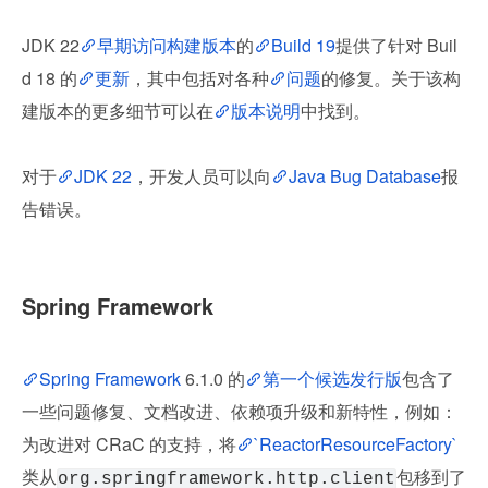
JDK 22
早期访问构建版本
的
Build 19
提供了针对 Buil
d 18 的
更新
，其中包括对各种
问题
的修复。关于该构
建版本的更多细节可以在
版本说明
中找到。
对于
JDK 22
，开发人员可以向
Java Bug Database
报
告错误。
Spring Framework
Spring Framework
 6.1.0 的
第一个候选发行版
包含了
一些问题修复、文档改进、依赖项升级和新特性，例如：
为改进对 CRaC 的支持，将
`ReactorResourceFactory`
类从
包移到了 
org.springframework.http.client