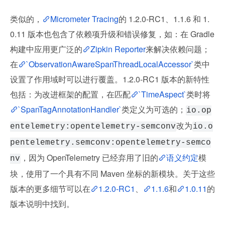
类似的，
Micrometer Tracing
的 1.2.0-RC1、1.1.6 和 1.
0.11 版本也包含了依赖项升级和错误修复，如：在 Gradle 
构建中应用更广泛的
Zipkin Reporter
来解决依赖问题；
在
`ObservationAwareSpanThreadLocalAccessor`
类中
设置了作用域时可以进行覆盖。1.2.0-RC1 版本的新特性
包括：为改进框架的配置，在匹配
`TimeAspect`
类时将
`SpanTagAnnotationHandler`
类定义为可选的；
io.op
改为
entelemetry:opentelemetry-semconv
io.o
pentelemetry.semconv:opentelemetry-semco
，因为 OpenTelemetry 已经弃用了旧的
语义约定
模
nv
块，使用了一个具有不同 Maven 坐标的新模块。关于这些
版本的更多细节可以在
1.2.0-RC1
、
1.1.6
和
1.0.11
的
版本说明中找到。