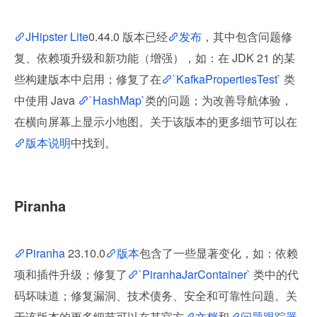
JHipster Lite
0.44.0 版本已经
发布
，其中包含问题修
复、依赖项升级和新功能（增强），如：在 JDK 21 的某
些构建版本中启用；修复了在
`KafkaPropertiesTest`
 类
中使用 Java 
`HashMap`
类的问题；为改善导航体验，
在横向屏幕上显示小地图。关于该版本的更多细节可以在
版本说明
中找到。
Piranha
Piranha
 23.10.0
版本
包含了一些显著变化，如：依赖
项和插件升级；修复了
`PiranhaJarContainer`
 类中的代
码坏味道；修复漏洞、技术债务、安全和可靠性问题。关
于该版本的更多细节可以在其官方
文档
和
问题跟踪器