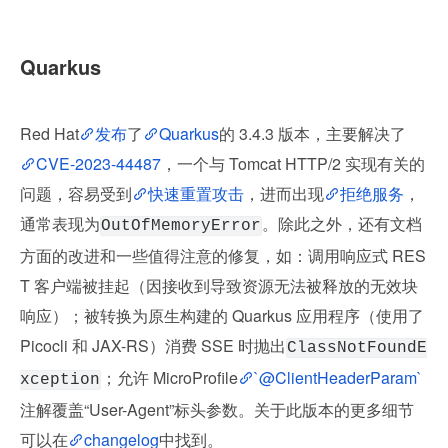
Quarkus
Red Hat
发布
了
Quarkus
的 3.4.3 版本，主要解决了
CVE-2023-44487
，一个与 Tomcat HTTP/2 实现有关的
问题，容易受到
快速重置攻击
，进而出现
拒绝服务
，
通常表现为
。除此之外，还有文档
OutOfMemoryError
方面的改进和一些值得注意的修复，如：调用响应式 RES
T 客户端被挂起（因接收到导致资源无法被释放的无效块
响应）；被转换为原生构建的 Quarkus 应用程序（使用了 
Picocli 和 JAX-RS）消费 SSE 时抛出
ClassNotFoundE
；允许 MicroProfile
`@ClientHeaderParam`
xception
注解覆盖“User-Agent”标头参数。关于此版本的更多细节
可以在
changelog
中找到。