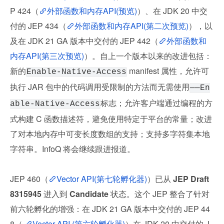
P 424（
外部函数和内存API(预览)
）、在 JDK 20 中交
付的 JEP 434（
外部函数和内存API(第二次预览)
），以
及在 JDK 21 GA 版本中交付的 JEP 442（
外部函数和
内存API(第三次预览)
）。自上一个版本以来的改进包括：
新的
 manifest 属性，允许可
Enable-Native-Access
执行 JAR 包中的代码调用受限制的方法而无需使用
——En
标志；允许客户端通过编程的方
able-Native-Access
式构建 C 函数描述符，避免使用特定于平台的常量；改进
了对本地内存中可变长度数组的支持；支持多字符集本地
字符串。InfoQ 将会继续跟进报道。
JEP 460（
Vector API(第七轮孵化器)
）已从 
JEP Draft 
8315945 
进入到 
Candidate 
状态。这个 JEP 整合了针对
前六轮孵化的增强：在 JDK 21 GA 版本中交付的 JEP 44
8（ 
Vector API (第六轮孵化器)
）在 JDK 20 中交付的 J