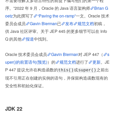
不需要理解太多语言特性的前提下编写他们的第一个程
序。”2022 年 9 月，Oracle 的 Java 语言架构师
Brian G
oetz
为此撰写了
“Paving the on-ramp”
一文。Oracle 技术
委员会成员
Gavin Bierman
已
发布
规范文档
初稿，
供 Java 社区评审。关于 JEP 445 的更多细节可以在 Info
Q 的其他
报道
中找到。
Oracle 技术委员会成员
Gavin Bierman
对 JEP 447（
s
uper()的前置语句(预览)
）的
规范文档
进行了
更新
。JE
P 447 提议允许在构造函数的
或
之前出
this()
super()
现不引用正在创建的实例的语句，并保留构造函数现有的
安全性和初始化保证。
JDK 22