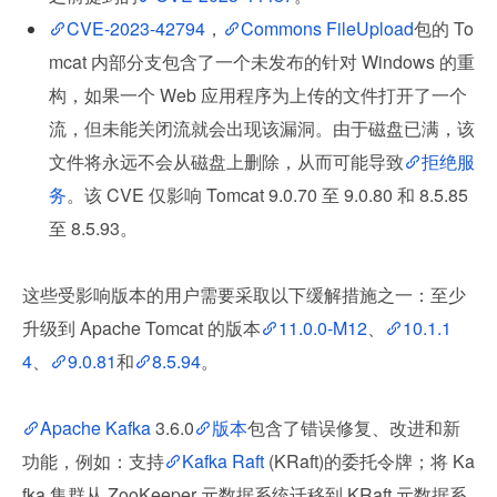
CVE-2023-42794
，
Commons FileUpload
包的 To
mcat 内部分支包含了一个未发布的针对 Windows 的重
构，如果一个 Web 应用程序为上传的文件打开了一个
流，但未能关闭流就会出现该漏洞。由于磁盘已满，该
文件将永远不会从磁盘上删除，从而可能导致
拒绝服
务
。该 CVE 仅影响 Tomcat 9.0.70 至 9.0.80 和 8.5.85 
至 8.5.93。
这些受影响版本的用户需要采取以下缓解措施之一：至少
升级到 Apache Tomcat 的版本
11.0.0-M12
、
10.1.1
4
、
9.0.81
和
8.5.94
。
Apache Kafka
 3.6.0
版本
包含了错误修复、改进和新
功能，例如：支持
Kafka Raft
 (KRaft)的委托令牌；将 Ka
fka 集群从 ZooKeeper 元数据系统迁移到 KRaft 元数据系