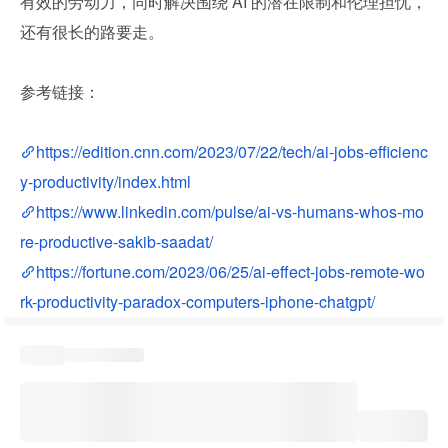
有效的劳动力，同时解决围绕 AI 的潜在限制和伦理担忧，
还有很长的路要走。
参考链接：
https://edition.cnn.com/2023/07/22/tech/ai-jobs-efficienc
y-productivity/index.html
https://www.linkedin.com/pulse/ai-vs-humans-whos-mo
re-productive-sakib-saadat/
https://fortune.com/2023/06/25/ai-effect-jobs-remote-wo
rk-productivity-paradox-computers-iphone-chatgpt/