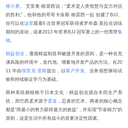
格斗赛
。 艾里奥·格雷西说：“柔术是人类智慧与蛮力对抗
的胜利,”，他和他的哥哥卡洛斯·格雷西一起 创建了BJJ。
你可以在
这里
观看6 次世界冠军获得者罗布森·莫拉在训练
期间的滚动，或者2013 年世界BJJ 冠军赛上的一些黑带
集
锦
。
精益创业
，遵循精益制造和敏捷开发的原则，是一种在充
满风险的环境中，迭代地、增量地开发产品的方法。在20
11 年由
埃里克·里斯
提出，以
客户开发
、业务假想驱动试
验和持续验证学习为基础。
两种系统都植根于日本文化：精益创业源自丰田生产系
统，而巴西柔术源于
柔道
，忍者的艺术。两者的核心概念
都是“用最小的努力获得最大的效益”，并实现“节省精力”的
原则，这是生活中所有战斗的首要决定性因素。