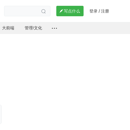
登录
注册

写点什么
/

大前端
管理/文化