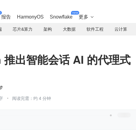
t
new
报告
HarmonyOS
Snowflake
更多

端
芯片&算力
架构
大数据
软件工程
云计算
arch 推出智能会话 AI 的代理式
梦
字
阅读完需：约 4 分钟