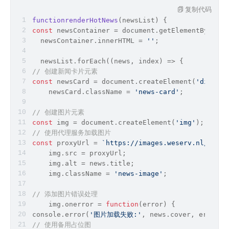
复制代码
functionrenderHotNews
(
newsList
)
 {
const
 newsContainer = 
document
.getElementById(
'n
  newsContainer.innerHTML = 
''
;
  newsList.forEach(
(
news, index
) =>
 {
// 创建新闻卡片元素
const
 newsCard = 
document
.createElement(
'div'
);
    newsCard.className = 
'news-card'
;
// 创建图片元素
const
 img = 
document
.createElement(
'img'
);
// 使用代理服务加载图片
const
 proxyUrl = 
`https://images.weserv.nl/?url=
    img.src = proxyUrl;
    img.alt = news.title;
    img.className = 
'news-image'
;
// 添加图片错误处理
    img.onerror = 
function
(
error
) 
{
console.
error
(
'图片加载失败:'
, news.cover, 
error
);
// 使用备用占位图