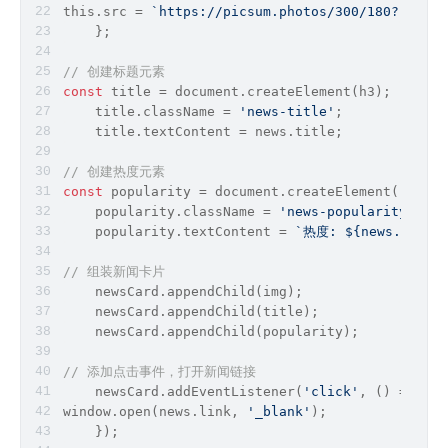
this
.src = 
`https://picsum.photos/300/180?random
    };
// 创建标题元素
const
 title = 
document
.createElement(h3);
    title.className = 
'news-title'
;
    title.textContent = news.title;
// 创建热度元素
const
 popularity = 
document
.createElement(
'div'
)
    popularity.className = 
'news-popularity'
;
    popularity.textContent = 
`热度: 
${news.popul
// 组装新闻卡片
    newsCard.appendChild(img);
    newsCard.appendChild(title);
    newsCard.appendChild(popularity);
// 添加点击事件，打开新闻链接
    newsCard.addEventListener(
'click'
, 
() =>
 {
window
.open(news.link, 
'_blank'
);
    });