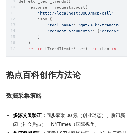
deffetch_tech_trends():
    response = requests.post(
"http://localhost:3000/mcp/call"
,
        json={
"tool_name"
: 
"get-36kr-trending"
,
"request_arguments"
: {
"category"
: 
"a
        }
    )
return
 [TrendItem(**item) 
for
 item 
in
 respon
热点百科创作方法论
数据采集策略
多源交叉验证：
同步获取 36 氪（创业动态）、腾讯新
闻（社会热点）、NYTimes（国际视角）
热度预测模型：
基于 LSTM 网络构建 72 小时热度预测