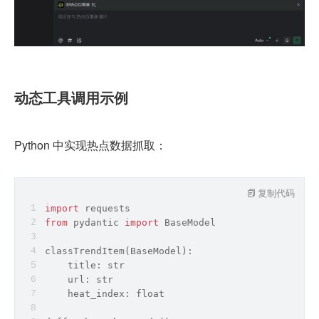
动态工具调用示例
Python 中实现热点数据抓取：
复制代码
import
 requests
from
 pydantic 
import
 BaseModel
classTrendItem(BaseModel):
    title: 
str
    url: 
str
    heat_index: 
float