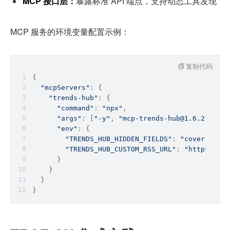
MCP 接口层：
暴露标准 API 端点，支持动态工具发现
MCP 服务的环境变量配置示例：
复制代码
{
"mcpServers"
: {
"trends-hub"
: {
"command"
: 
"npx"
,
"args"
: [
"-y"
, 
"mcp-trends-hub@1.6.2"
],
"env"
: {
"TRENDS_HUB_HIDDEN_FIELDS"
: 
"cover,get-n
"TRENDS_HUB_CUSTOM_RSS_URL"
: 
"https://ne
      }
    }
  }
}