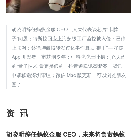
胡晓明辞任蚂蚁金服 CEO；人大代表谈芯片“卡脖
子”问题；特斯拉回应上海超级工厂监控被入侵：已停
止联网；蔡徐坤微博转发过亿事件幕后“推手”— 星援 
App 开发者一审获刑 5 年；中科院院士吐槽：护肤品
的“量子技术”肯定是假的；抖音诉腾讯垄断案：腾讯
申请移送深圳审理；微信 Mac 版更新：可以浏览朋友
圈了...
资  讯
胡晓明辞任蚂蚁金服 CEO，未来将负责蚂蚁