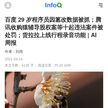
百度 29 岁程序员因篡改数据被抓；腾
讯收购猿辅导股权案等十起违法案件被
处罚；货拉拉上线行程录音功能 | AI
周报
刘燕
2021-03-14
本文字数：6125 字
阅读完需：约 20 分钟