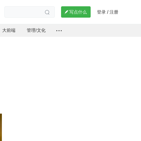
登录
注册

写点什么
/

大前端
管理/文化