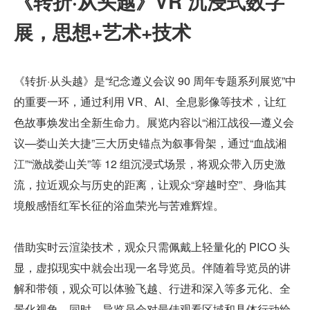
《转折·从头越》VR 沉浸式数字
展，思想+艺术+技术
《转折·从头越》是“纪念遵义会议 90 周年专题系列展览”中
的重要一环，通过利用 VR、AI、全息影像等技术，让红
色故事焕发出全新生命力。展览内容以“湘江战役—遵义会
议—娄山关大捷”三大历史锚点为叙事骨架，通过“血战湘
江”“激战娄山关”等 12 组沉浸式场景，将观众带入历史激
流，拉近观众与历史的距离，让观众“穿越时空”、身临其
境般感悟红军长征的浴血荣光与苦难辉煌。
借助实时云渲染技术，观众只需佩戴上轻量化的 PICO 头
显，虚拟现实中就会出现一名导览员。伴随着导览员的讲
解和带领，观众可以体验飞越、行进和深入等多元化、全
景化视角。同时，导览员会对最佳观看区域和具体行动给