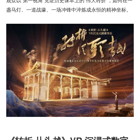
观众以“第一视角”见证历史课本上的“伟大转折”，如何在一
盏马灯、一道战壕、一场冲锋中淬炼成永恒的精神坐标。