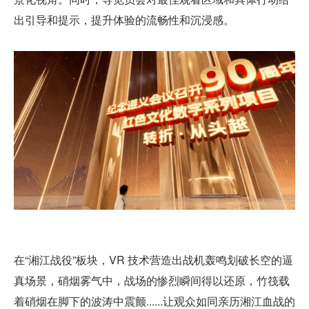
出引导和提示，提升体验的流畅性和沉浸感。
在“湘江战役”板块，VR 技术营造出战机轰鸣划破长空的逼
真场景，硝烟雾气中，战场的惨烈瞬间得以还原，竹筏载
着硝烟在脚下的波涛中震颤......让观众如同亲历湘江血战的