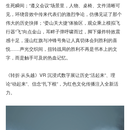
生死瞬间；“遵义会议”场景里，人物、桌椅、文件清晰可
见，环绕音效中传来代表们的激烈争论，仿佛见证了那个
伟大的历史抉择；“娄山关大捷”体验区，观众乘上模拟飞
行器“飞”向点金山，耳畔子弹呼啸而过，脚下爆炸特效震
感十足，漫山红旗与冲锋号角让人真切体会到胜利的喜
悦……声光交织间，扭转战局的胜利不再是书本上的文
字，而是触手可及的热血记忆。
《转折·从头越》VR 沉浸式数字展让历史“活起来”、理
论“动起来”、信念“扎下根”，为红色文化传播注入全新活
力。