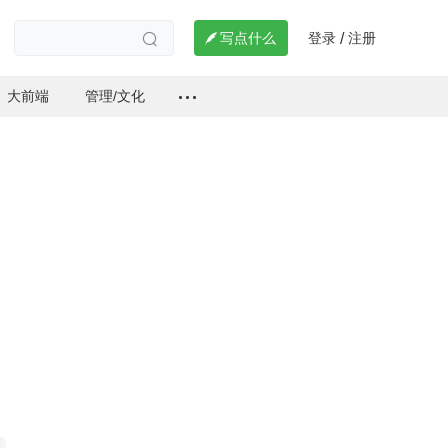
登录
注册

写点什么
/

大前端
管理/文化
L