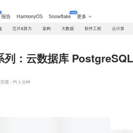
t
new
报告
HarmonyOS
Snowflake
更多

端
芯片&算力
架构
大数据
软件工程
云计算
：云数据库 PostgreSQ
完需：约 1 分钟