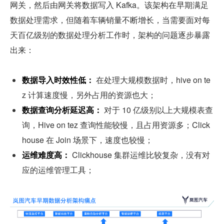
网关，然后由网关将数据写入 Kafka。该架构在早期满足
数据处理需求，但随着车辆销量不断增长，当需要面对每
天百亿级别的数据处理分析工作时，架构的问题逐步暴露
出来：
数据导入时效性低：
 在处理大规模数据时，hive on te
z 计算速度慢，另外占用的资源也大；
数据查询分析延迟高：
 对于 10 亿级别以上大规模表查
询，Hive on tez 查询性能较慢，且占用资源多；Click
house 在 Join 场景下，速度也较慢；
运维难度高：
 Clickhouse 集群运维比较复杂，没有对
应的运维管理工具；