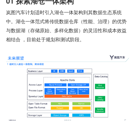
01 探索湖仓一体架构
岚图汽车计划适时引入湖仓一体架构到其数据生态系统
中。湖仓一体范式将传统数据仓库（性能、治理）的优势
与数据湖（存储原始、多样化数据）的灵活性和成本效益
相结合 ，目前处于规划和测试阶段。