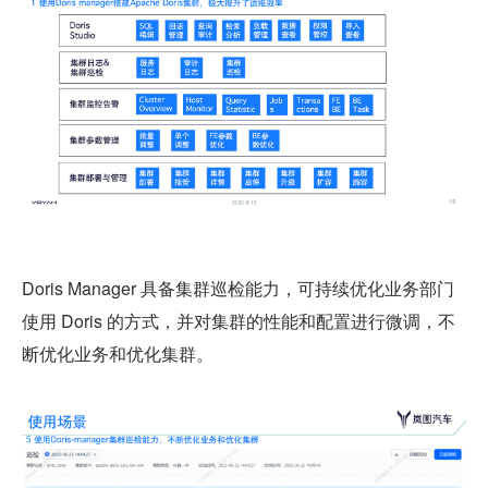
Doris Manager 具备集群巡检能力，可持续优化业务部门
使用 Doris 的方式，并对集群的性能和配置进行微调，不
断优化业务和优化集群。