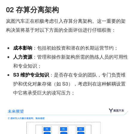
02 存算分离架构
岚图汽车正在积极考虑引入存算分离架构。这一重要的架
构决策将基于对以下方面的全面评估进行仔细权衡：
成本影响
：包括初始投资和潜在的长期运营节约；
人力资源
：管理和操作新架构所需的熟练人员的可用性
和专业知识；
S3 维护专业知识
：是否存在专业的团队，专门负责维
护和优化对象存储（如 S3），考虑到在这种解耦设置
中它将承受巨大的读写压力；