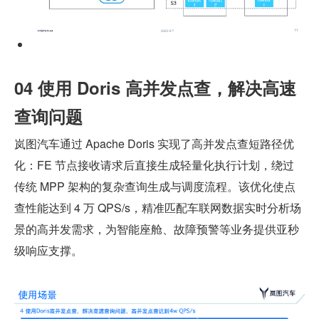
04 使用 Doris 高并发点查，解决高速
查询问题
岚图汽车通过 Apache Doris 实现了高并发点查短路径优
化：FE 节点接收请求后直接生成轻量化执行计划，绕过
传统 MPP 架构的复杂查询生成与调度流程。该优化使点
查性能达到 4 万 QPS/s，精准匹配车联网数据实时分析场
景的高并发需求，为智能座舱、故障预警等业务提供亚秒
级响应支撑。