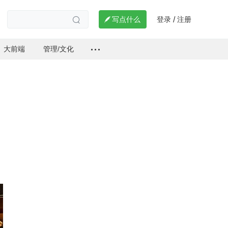
登录
注册

写点什么
/

大前端
管理/文化