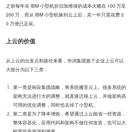
之前每年在 IBM 小型机折旧加维保的成本大概在 100 万至 
200 万，而从 IBM 小型机换到云上后，其一年只需花费 2
0 万便已足矣。
上云的价值
从上云的出发点和路径来看，华润集团旗下企业上云可以
大致分为以下三类：
第一类是响应集团战略，将系统搬至云上。很多系统的
架构无法进行大的调整，就直接迁移上云，并做架构高
可用的优化调整，同时也去掉了小型机。
第二类是为了降本增效，希望通过上云能省一些资源，
整体容器化，应用代码和架构不做任何改造，也可以大
幅度提升资源利用率。