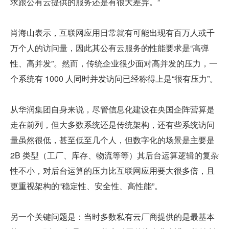
求跟公有云提供的服务还是有很大差异。”
肖海山表示，互联网应用日常就有可能出现有百万人或千
万个人的访问量，因此其公有云服务的性能要求是“高弹
性、高并发”。然而，传统企业很少面对高并发的压力，一
个系统有 1000 人同时并发访问已经称得上是“很有压力”。
从华润集团自身来说，尽管信息化建设在央国企阵营算是
走在前列，但大多数系统还是传统架构，还有些系统访问
量虽然很低，甚至低至几个人，但数字化的场景是主要是 
2B 类型（工厂、库存、物流等等）其后台运算逻辑的复杂
性不小，对后台运算的压力比互联网应用要大很多倍，且
更重视架构的“稳定性、安全性、高性能”。
另一个关键问题是：当时多数私有云厂商提供的是最基本