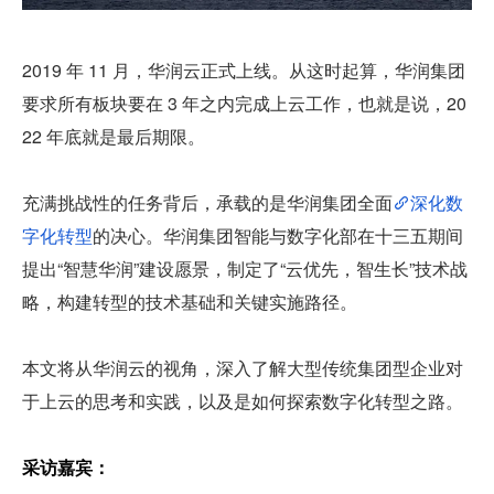
2019 年 11 月，华润云正式上线。从这时起算，华润集团
要求所有板块要在 3 年之内完成上云工作，也就是说，20
22 年底就是最后期限。
充满挑战性的任务背后，承载的是华润集团全面
深化数
字化转型
的决心。华润集团智能与数字化部在十三五期间
提出“智慧华润”建设愿景，制定了“云优先，智生长”技术战
略，构建转型的技术基础和关键实施路径。
本文将从华润云的视角，深入了解大型传统集团型企业对
于上云的思考和实践，以及是如何探索数字化转型之路。
采访嘉宾：