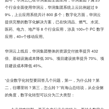
个行业全面使用华润云，华润集团系统上云比例超过 9
9%，上云应用系统共计 800 多个；数字化方面，华润云
提供完整的数字化解决方案，已在快消品、燃气、水泥、
医药、电力、地产等 8 个行业应用，涉及 100+个 PC 数字
应用，40+个移动应用。
华润云上线后，华润集团整体的资源交付效率提升 432 
倍、基础设施成本降低 30%、项目建设效率提升 70%、项
目建设成本降低 45%。
“企业数字化转型要回答几个问题，第一，为什么转？第
二，往哪里转？第三，怎么转？”肖海山总结说，从企业侧
的角度，数字化转型可以分为三大类型：