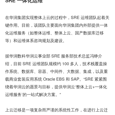
SRE 一体化运维
在华润集团实现整体上云的过程中，SRE 运维团队起着关
键作用。目前，该团队主要面向华润集团内外部提供一体
化运维服务（如整体运维、整体上云、国产数据库迁移
等）和运维体系咨询规划及建设。
据华润数科华润云事业部 SRE 服务部技术总监冯铮介
绍，目前 SRE 运维团队规模约 100 多人，技术栈覆盖操
作系统、数据库、容器、中间件、大数据、集成，以及重
载商业套装应用系统 Oracle EBS 和 SAP。“SRE 紧紧围
绕着华润云的愿景与目标，提供华润云‘整体上云+一体化
运维服务’的一站式解决方案。”
上云迁移是一项复杂而严谨的系统性工作，在进行上云迁