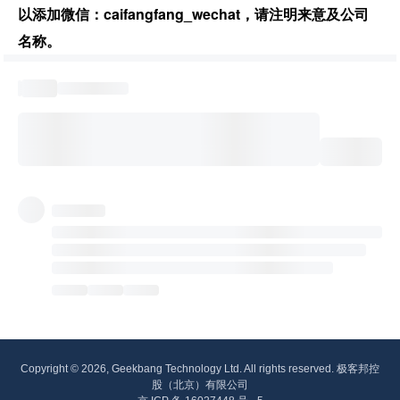
以添加微信：caifangfang_wechat，请注明来意及公司
名称。
Copyright © 2026, Geekbang Technology Ltd. All rights reserved. 极客邦控
股（北京）有限公司