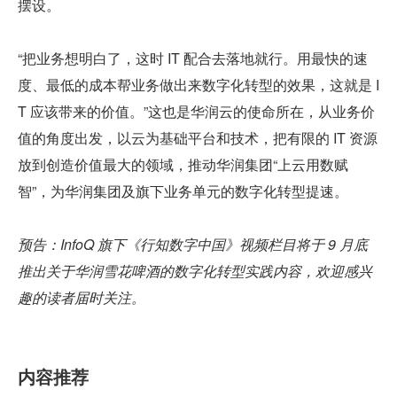
摆设。
“把业务想明白了，这时 IT 配合去落地就行。用最快的速
度、最低的成本帮业务做出来数字化转型的效果，这就是 I
T 应该带来的价值。”这也是华润云的使命所在，从业务价
值的角度出发，以云为基础平台和技术，把有限的 IT 资源
放到创造价值最大的领域，推动华润集团“上云用数赋
智”，为华润集团及旗下业务单元的数字化转型提速。
预告：InfoQ 旗下《行知数字中国》视频栏目将于 9 月底
推出关于华润雪花啤酒的数字化转型实践内容，欢迎感兴
趣的读者届时关注。
内容推荐