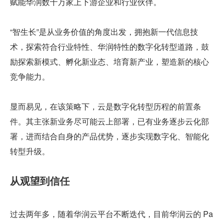
赋能华润数十万家上下游企业和行业伙伴。
“智生长”是从业务价值的角度出发，拥抱新一代信息技
术，探索符合行业特性、华润特性的数字化转型道路，鼓
励探索新模式、孵化新业态、培育新产业，塑造新的核心
竞争能力。
显而易见，在该策略下，云是数字化转型历程的前置条
件。其主张新业务尽可能云上部署，已有业务逐步云化部
署，进而结合自身的产品优势，逐步实现数字化、智能化
转型升级。
从观望到信任
过去两年多，随着华润云平台不断迭代，目前华润云的 Pa