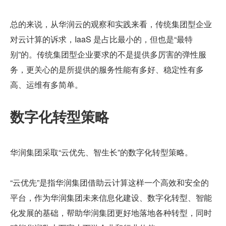
总的来说，从华润云的观察和实践来看，传统集团型企业
对云计算的诉求，IaaS 是占比最小的，但也是“最特
别”的。传统集团型企业要求的不是提供多厉害的弹性服
务，更关心的是所提供的服务性能有多好、稳定性有多
高、运维有多简单。
数字化转型策略
华润集团采取“云优先、智生长”的数字化转型策略。
“云优先”是指华润集团借助云计算这样一个高效和安全的
平台，作为华润集团未来信息化建设、数字化转型、智能
化发展的基础，帮助华润集团更好地落地各种转型，同时