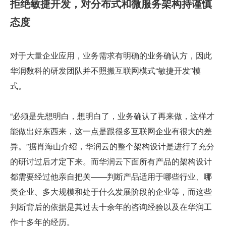
拒绝敏捷开发，对分布式和微服务架构持谨慎
态度
对于大量企业应用，业务需求有明确的业务确认方，因此
华润数科的研发团队并不照搬互联网模式“敏捷开发”模
式。
“必须是先想明白，想明白了，业务确认了再来做，这样才
能做出好东西来，这一点是跟很多互联网企业有很大的差
异。”据肖海山介绍，华润云的整个架构设计是进行了充分
的研讨过后才定下来。而华润云下面所有产品的架构设计
都需要经过他亲自把关——判断产品适用于哪些行业、哪
类企业、多大规模和处于什么发展阶段的企业等，而这些
判断背后的依据是其过去十余年的咨询经验以及在华润工
作十多年的经历。