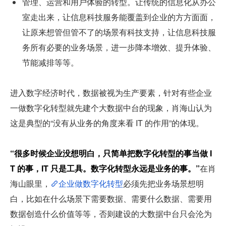
管理、运营和用户体验的转型。让传统的信息化从办公
室走出来，让信息科技服务能覆盖到企业的方方面面，
让原来想管但管不了的场景有科技支持，让信息科技服
务所有必要的业务场景，进一步降本增效、提升体验、
节能减排等等。
进入数字经济时代，数据被视为生产要素，针对有些企业
一做数字化转型就先建个大数据中台的现象，肖海山认为
这是典型的“没有从业务的角度来看 IT 的作用”的体现。
“很多时候企业没想明白，只简单把数字化转型的事当做 I
T 的事，IT 只是工具。数字化转型永远是业务的事。”
在肖
海山眼里，
企业做数字化转型
必须先把业务场景想明
白，比如在什么场景下需要数据、需要什么数据、需要用
数据创造什么价值等等，否则建设的大数据中台只会沦为