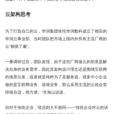
云架构思考
为了打造自己的云，华润集团依托华润数科成立了相应的
华润云事业部。当时团队把市场上国内外所有主流厂商的
云“都摸了遍”。
一番调研过后，团队发现，由于这些厂商做云的初衷是解
决自身的业务需求，因此其架构设计理念还是围绕互联网
的场景出发，或者就是纯粹为了卖服务器。很多中小企业
做的是互联网业务、游戏业务，那么采用主流的云就会觉
得很合适，很方便。”肖海山说道。
但对于传统企业，情况则大不相同——“传统企业对云的诉