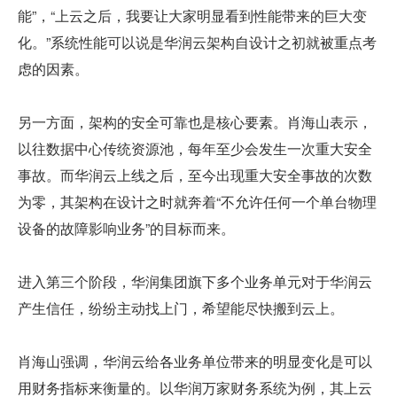
能”，“上云之后，我要让大家明显看到性能带来的巨大变
化。”系统性能可以说是华润云架构自设计之初就被重点考
虑的因素。
另一方面，架构的安全可靠也是核心要素。肖海山表示，
以往数据中心传统资源池，每年至少会发生一次重大安全
事故。而华润云上线之后，至今出现重大安全事故的次数
为零，其架构在设计之时就奔着“不允许任何一个单台物理
设备的故障影响业务”的目标而来。
进入第三个阶段，华润集团旗下多个业务单元对于华润云
产生信任，纷纷主动找上门，希望能尽快搬到云上。
肖海山强调，华润云给各业务单位带来的明显变化是可以
用财务指标来衡量的。以华润万家财务系统为例，其上云