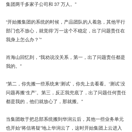
集团两千多家子公司和 37 万人。”
“开始搬集团的系统的时候，产品团队的人着急，其他平行
部门也不放心，就觉得‘万一这个不稳定，出了问题责任在
我身上怎么办？’”
肖海山回忆到，“我劝说没关系，第一，出了问题责任都是
我的。”
“第二，你先搬一些系统来‘测试’，你先上去看看。‘测试’没
问题再搬‘生产’。第三，反正我兜底了，出了问题任何责任
都是我的，他们就放心了，那就搬。”
当集团敢于把总部系统搬到华润云后，其他一些业务单元
也开始“将信将疑”地上华润云了，这时开始集团上云进入