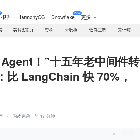
t
new
报告
HarmonyOS
Snowflake
更多

端
芯片&算力
架构
大数据
软件工程
云计算
适合 Agent！”十五年老中间件转
I：比 LangChain 快 70%，
字
阅读完需：约 17 分钟