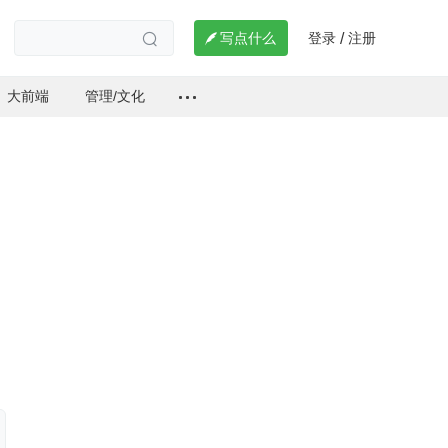
登录
注册

写点什么
/

大前端
管理/文化