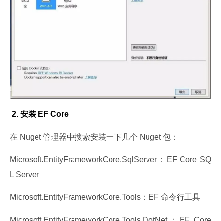
 2. 安装 EF Core
在 Nuget 管理器中搜索安装一下几个 Nuget 包：
Microsoft.EntityFrameworkCore.SqlServer：EF Core SQ
L Server
Microsoft.EntityFrameworkCore.Tools：EF 命令行工具
Microsoft.EntityFrameworkCore.Tools.DotNet：EF Core 