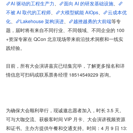
AI 驱动的工程生产力
、
面向 AI 的研发基础设施
、
不被 AI 取代的工程师
、
大模型赋能 AIOps
、
云成本优
化
、
Lakehouse 架构演进
、
越挫越勇的大前端
等专
题，届时将有来自不同行业、不同领域、不同企业的 100
+资深专家在 QCon 北京现场带来前沿技术洞察和一线实
践经验。
目前，所有大会演讲嘉宾已结集完毕，了解更多报名和详
情信息可扫码或联系票务经理 18514549229 咨询。
为确保大会顺利举行，现诚邀志愿者加入，时长 3.5 天。
可与大咖交流、获极客时间 VIP 月卡、大会演讲视频资源
和证书。主办方提供午餐和交通支持。时间：4 月 9 日 13: