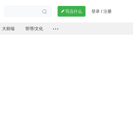
登录
注册

写点什么
/

大前端
管理/文化