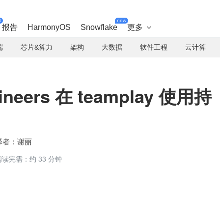
t
new
报告
HarmonyOS
Snowflake
更多

端
芯片&算力
架构
大数据
软件工程
云计算
hineers 在 teamplay 使用持
谢丽
阅读完需：约 33 分钟