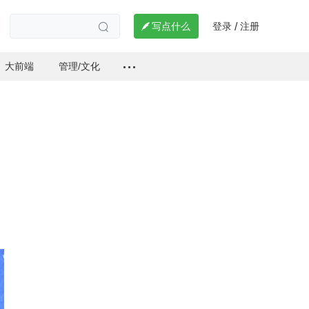
登录
注册

写点什么
/

大前端
管理/文化