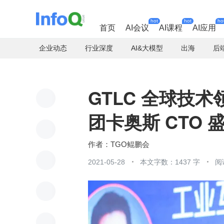
hot
hot
ho
首页
AI会议
AI课程
AI应用
企业动态
行业深度
AI&大模型
出海
后
GTLC 全球技
团卡奥斯 CTO
TGO鲲鹏会
2021-05-28
本文字数：1437 字
阅