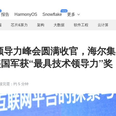
t
new
报告
HarmonyOS
Snowflake
更多

端
芯片&算力
架构
大数据
软件工程
云计算
术领导力峰会圆满收官，海尔集
 盛国军获“最具技术领导力”奖
读完需：约 5 分钟