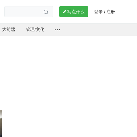
登录
注册

写点什么
/

大前端
管理/文化