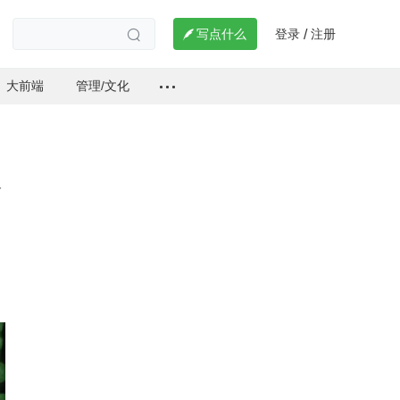
登录
注册

写点什么
/

大前端
管理/文化