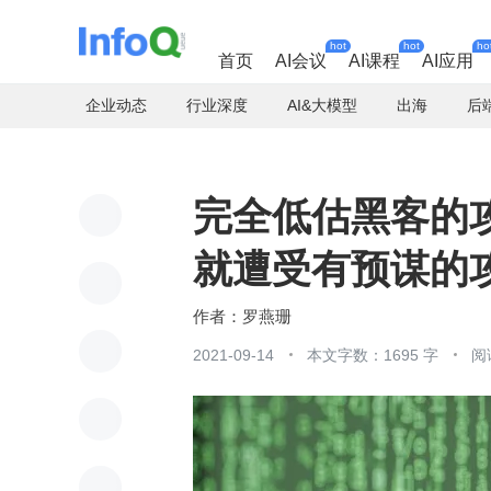
hot
hot
ho
首页
AI会议
AI课程
AI应用
企业动态
行业深度
AI&大模型
出海
后
完全低估黑客的
就遭受有预谋的
罗燕珊
2021-09-14
本文字数：1695 字
阅