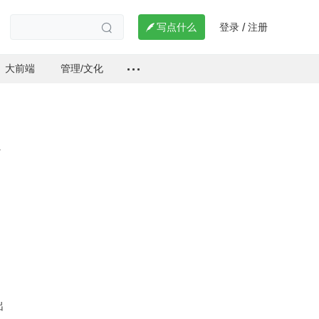
登录
注册

写点什么
/

大前端
管理/文化
出