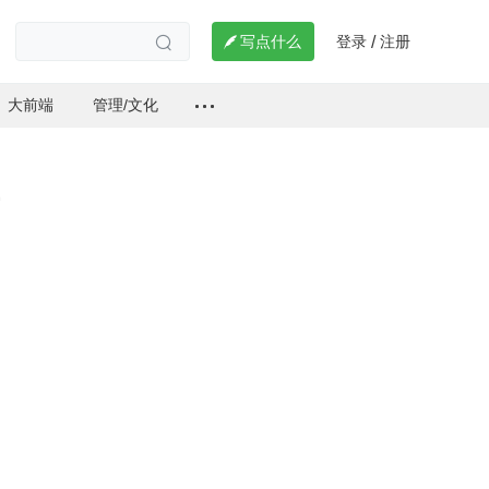
登录
注册

写点什么
/

大前端
管理/文化