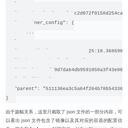
   },

   "container": "8c41fcbc2d072f0158d254ca92
   "container_config": {

       ...

   },

   "created": "2015-01-01T01:25:18.36869829
   "docker_version": "1.4.1",

   "id": "3b363fd9d7dab4db9591058a3f43e806f
   "os": "linux",

   "parent": "511136ea3c5a64f264b78b5433614
由于篇幅关系，这里只截取了 json 文件的一部分内容，可
以看出 json 文件包含了镜像以及其对应的容器的配置信