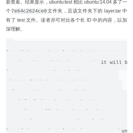
新查看。结果显示，ubuntu:test 相比 ubuntu:14.04 多了一
个
文件夹，且该文件夹下的 layer.tar 中
7e64c2624ce0
有了 test 文件。读者亦可对比各个长 ID 中的内容，以加
深理解。
[root@qingze qingze]# docker images -tree

Warning: '-tree' is deprecated, it will be 
└─511136ea3c5a Virtual Size: 0 B

 └─3b363fd9d7da Virtual Size: 192.5 MB

  └─607c5d1cca71 Virtual Size: 192.7 MB

    └─f62feddc05dc Virtual Size: 192.7 MB

      └─8eaa4ff06b53 Virtual Size: 192.7 MB
        └─7e64c2624ce0 Virtual Size: 297.5 
[root@qingze qingze]# docker save -o ubuntu