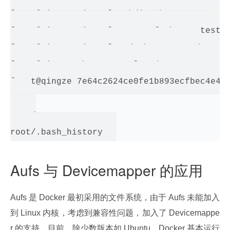
[root@qingze qingze]# mkdir ubuntu-test

[root@qingze qingze]# tar -xf ubuntu-test.t
[root@qingze qingze]# cd ubuntu-test/

[root@qingze ubuntu-test]# cd 7e64c2624ce0f
[root@qingze 7e64c2624ce0fe1b893ecfbec4e47e
test

root/

Aufs 与 Devicemapper 的应用
Aufs 是 Docker 最初采用的文件系统，由于 Aufs 未能加入
到 Linux 内核，考虑到兼容性问题，加入了 Devicemappe
r 的支持。目前，除少数版本如 Ubuntu，Docker 基本运行