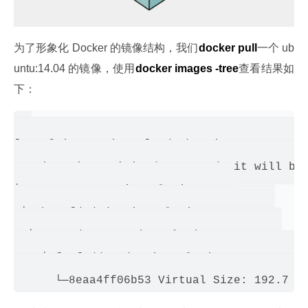
为了形象化 Docker 的镜像结构，我们
docker pull
一个 ub
untu:14.04 的镜像，使用
docker images -tree
查看结果如
下：
[root@qingze qingze]# docker images -tree

Warning: '-tree' is deprecated, it will be 
└─511136ea3c5a Virtual Size: 0 B

 └─3b363fd9d7da Virtual Size: 192.5 MB

  └─607c5d1cca71 Virtual Size: 192.7 MB

    └─f62feddc05dc Virtual Size: 192.7 MB
