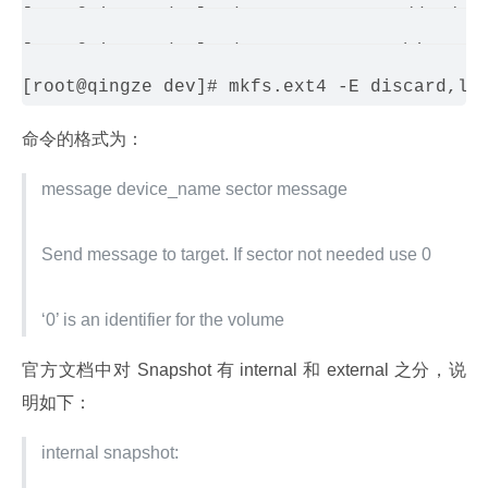
[root@qingze dev]# dmsetup message /dev/map
[root@qingze dev]# dmsetup create thin --ta
命令的格式为：
message device_name sector message
Send message to target. If sector not needed use 0
‘0’ is an identifier for the volume
官方文档中对 Snapshot 有 internal 和 external 之分，说
明如下：
internal snapshot: