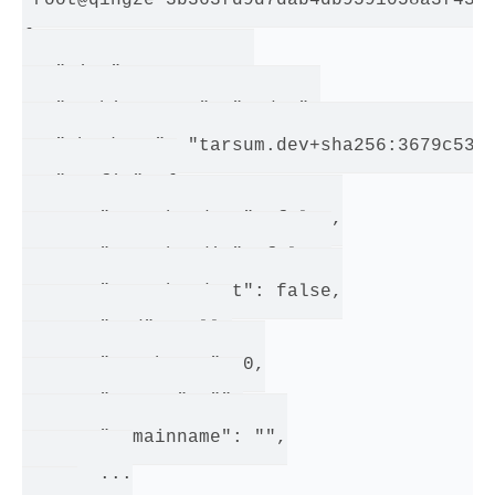
[root@qingze 3b363fd9d7dab4db9591058a3f43e8
{

   "Size": 192480945,

   "architecture": "amd64",

   "checksum": "tarsum.dev+sha256:3679c5332
   "config": {

       "AttachStderr": false,

       "AttachStdin": false,

       "AttachStdout": false,

       "Cmd": null,

       "CpuShares": 0,

       "Cpuset": "",

       "Domainname": "",

       ...
