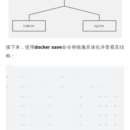
接下来，使用
docker save
命令将镜像具体化并查看其结
构：
[root@qingze qingze]# docker save -o ubuntu
[root@qingze qingze]#  tar -tf ubuntu.tar 

3b363fd9d7dab4db9591058a3f43e806f6fa6f7e274
3b363fd9d7dab4db9591058a3f43e806f6fa6f7e274
3b363fd9d7dab4db9591058a3f43e806f6fa6f7e274
3b363fd9d7dab4db9591058a3f43e806f6fa6f7e274