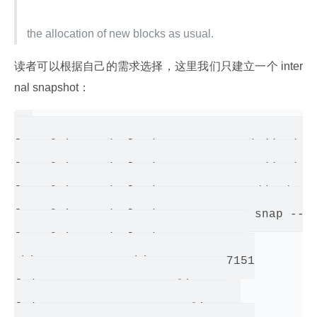
the allocation of new blocks as usual.
读者可以根据自己的需求选择，这里我们只建立一个 inter
nal snapshot：
[root@qingze dev]# dmsetup suspend /dev/map
[root@qingze dev]# dmsetup message /dev/map
[root@qingze dev]# dmsetup resume /dev/mapp
[root@qingze dev]# dmsetup create snap --ta
[root@qingze dev]# dmsetup status

thin: 0 2097152 thin 99840 2097151

fedora-swap: 0 8126464 linear 

fedora-root: 0 104857600 linear 
