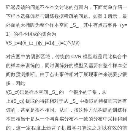
延迟反馈的问题不在本文讨论的范围内，下面简单介绍一
下样本选择偏差与训练数据稀疏的问题。如图 1 所示，最
外面的大椭圆为整个样本空间 _S_，其中有点击事件（y=
1）的样本组成的集合为 ﻿
﻿\(S_c=\{(x_j,z_j)|y_j=1\}|_{j=1}^{M}\)
对应图中的阴影区域，传统的 CVR 模型就是用此集合中
的样本来训练的，同时训练好的模型又需要在整个样本空
间做预测推断。由于点击事件相对于展现事件来说要少很
多，因此﻿
\(S_c\)﻿只是样本空间 _S_ 的一个很小的子集，从﻿
﻿上\(S_c\) 提取的特征相对于从 _S_ 中提取的特征而言是有
偏的，甚至是很不相同。从而，按这种方法构建的训练样
本集相当于是从一个与真实分布不一致的分布中采样得到
的，这一定程度上违背了机器学习算法之所以有效的前