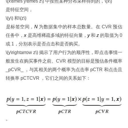
﻿\(x\times y\times z\) 中按照某种分布采样得到的，\(x\)﻿
﻿是特征空间，﻿
﻿\(y\) 和\(z\)﻿
﻿是标签空间，
N
 为数据集中的样本总数量。在 CVR 预估
任务中，
x
 是高维稀疏多域的特征向量，
y
 和 
z
 的取值为 0 
或 1，分别表示是否点击和是否购买。﻿
﻿\(y\rightarrow z\) 揭示了用户行为的顺序性，即点击事情一
般发生在购买事件之前。CVR 模型的目标是预估条件概率 
_pCVR_ ，与其相关的两个概率为点击率 pCTR 和点击且
转换率 pCTCVR ，它们之间的关系如下：
。