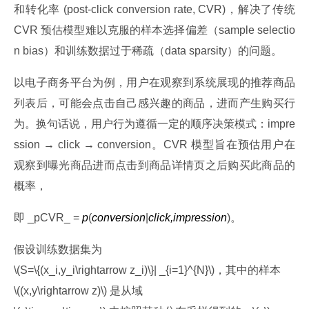
和转化率 (post-click conversion rate, CVR)，解决了传统 
CVR 预估模型难以克服的样本选择偏差（sample selectio
n bias）和训练数据过于稀疏（data sparsity）的问题。
以电子商务平台为例，用户在观察到系统展现的推荐商品
列表后，可能会点击自己感兴趣的商品，进而产生购买行
为。换句话说，用户行为遵循一定的顺序决策模式：impre
ssion → click → conversion。CVR 模型旨在预估用户在
观察到曝光商品进而点击到商品详情页之后购买此商品的
概率，
即 _pCVR_ = 
p
(
conversion
|
click,impression
)。
假设训练数据集为﻿
﻿\(S=\{(x_i,y_i\rightarrow z_i)\}| _{i=1}^{N}\)，其中的样本﻿
﻿\((x,y\rightarrow z)\) 是从域﻿