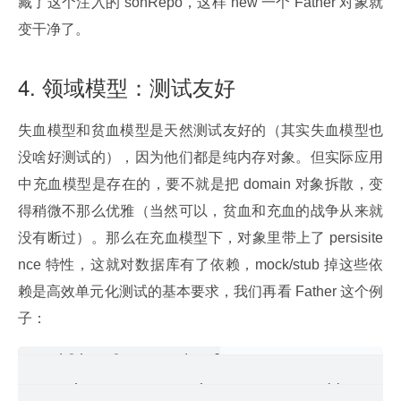
藏了这个注入的 sonRepo，这样 new 一个 Father 对象就
变干净了。
4. 领域模型：测试友好
失血模型和贫血模型是天然测试友好的（其实失血模型也
没啥好测试的），因为他们都是纯内存对象。但实际应用
中充血模型是存在的，要不就是把 domain 对象拆散，变
得稍微不那么优雅（当然可以，贫血和充血的战争从来就
没有断过）。那么在充血模型下，对象里带上了 persisite
nce 特性，这就对数据库有了依赖，mock/stub 掉这些依
赖是高效单元化测试的基本要求，我们再看 Father 这个例
子：
public class Father{

    private SonRepository sonRepo;//=new 