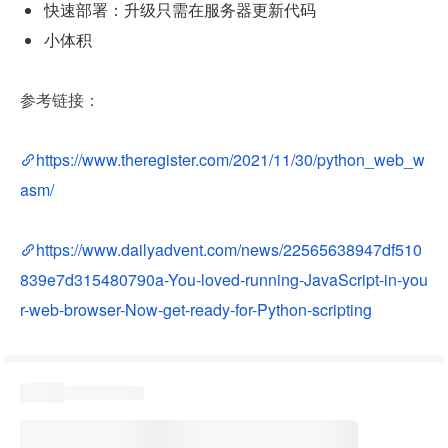
快速部署：升级只需在服务器更新代码
小体积
参考链接：
https://www.theregister.com/2021/11/30/python_web_w
asm/
https://www.dailyadvent.com/news/22565638947df510
839e7d315480790a-You-loved-running-JavaScript-in-you
r-web-browser-Now-get-ready-for-Python-scripting