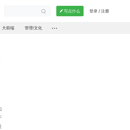
登录
注册

写点什么
/

大前端
管理/文化
如
于
任