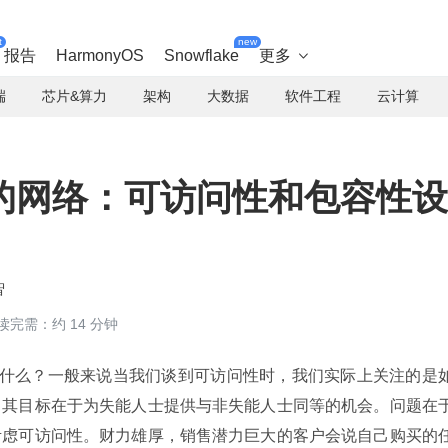
t
new
报告
HarmonyOS
Snowflake
更多

端
芯片&算力
架构
大数据
软件工程
云计算
的网络：可访问性和包容性设
智
读完需：约 14 分钟
到什么？一般来说当我们谈到可访问性时，我们实际上关注的是
。其目标在于为失能人士提供与非失能人士同等的机会。问题在
考虑可访问性。财力雄厚，销售潜力巨大的客户会说自己购买的