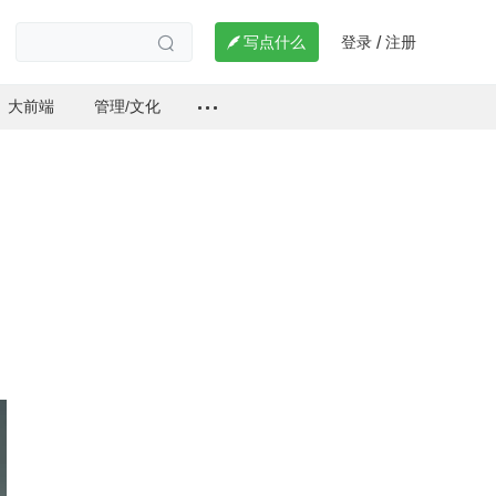
登录
注册

写点什么
/

大前端
管理/文化