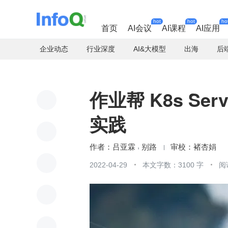
hot
hot
ho
首页
AI会议
AI课程
AI应用
企业动态
行业深度
AI&大模型
出海
后
作业帮 K8s Se
实践
吕亚霖
别路
褚杏娟
2022-04-29
本文字数：3100 字
阅