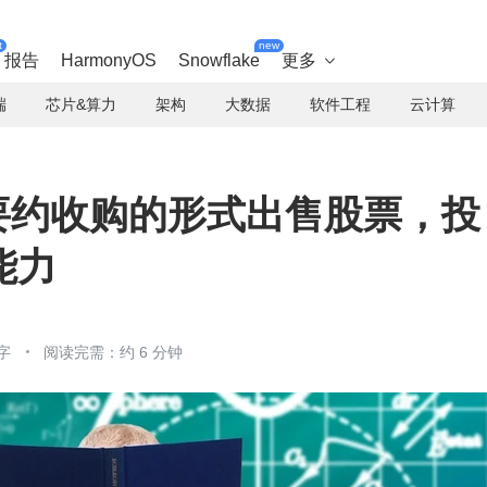
t
new
报告
HarmonyOS
Snowflake
更多

端
芯片&算力
架构
大数据
软件工程
云计算
划以要约收购的形式出售股票，投
能力
字
阅读完需：约 6 分钟