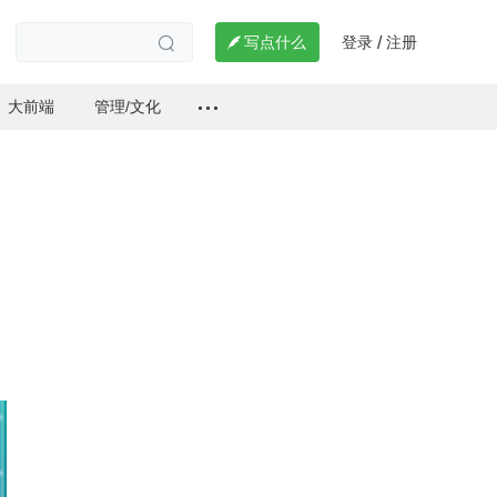
登录
注册

写点什么
/

大前端
管理/文化