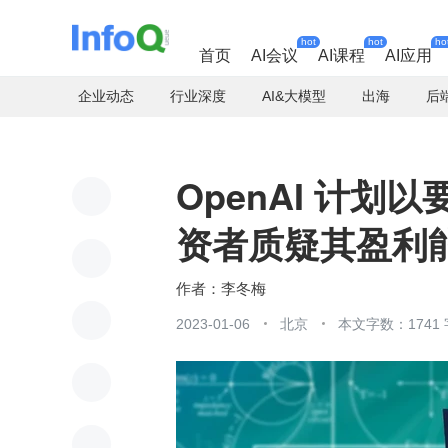
hot
hot
ho
首页
AI会议
AI课程
AI应用
企业动态
行业深度
AI&大模型
出海
后
OpenAI 计
资者质疑其盈利
李冬梅
2023-01-06
北京
本文字数：1741 