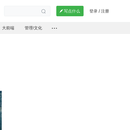
登录
注册

写点什么
/

大前端
管理/文化