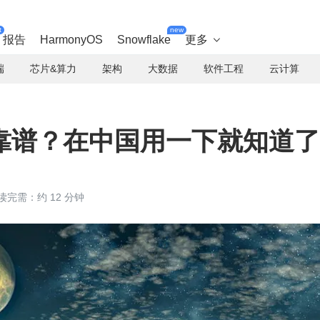
t
new
报告
HarmonyOS
Snowflake
更多

端
芯片&算力
架构
大数据
软件工程
云计算
靠谱？在中国用一下就知道了
读完需：约 12 分钟