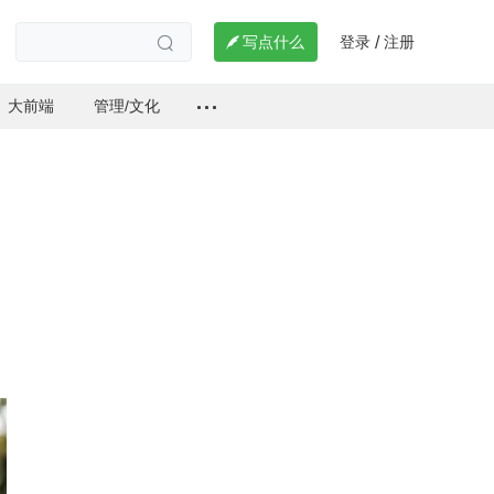
登录
注册

写点什么
/

大前端
管理/文化