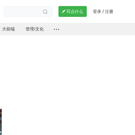
登录
注册

写点什么
/

大前端
管理/文化