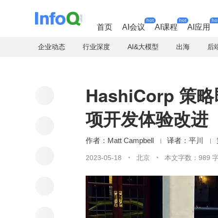
hot
hot
ho
首页
AI会议
AI课程
AI应用
企业动态
行业深度
AI&大模型
出海
后
HashiCorp 策
项开发体验改进
Matt Campbell
平川
2023-05-18
北京
本文字数：989 