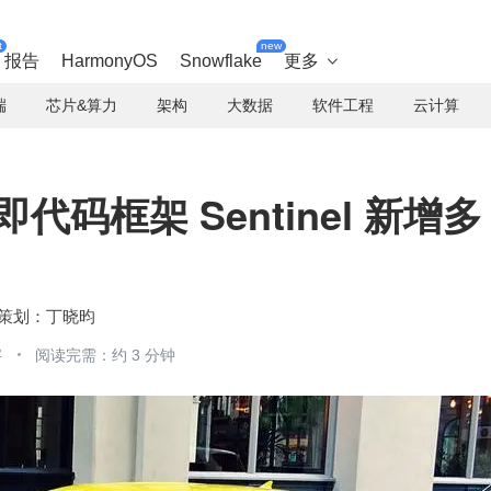
t
new
报告
HarmonyOS
Snowflake
更多

端
芯片&算力
架构
大数据
软件工程
云计算
略即代码框架 Sentinel 新增多
丁晓昀
字
阅读完需：约 3 分钟