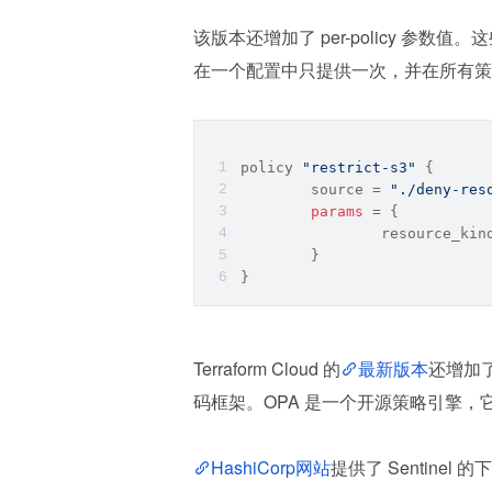
该版本还增加了 per-policy 
在一个配置中只提供一次，并在所有策
policy 
"restrict-s3"
 {
source
 = 
"./deny-res
params
 = {
		resource_kin
	}
}
Terraform Cloud 的
最新版本
还增加
码框架。OPA 是一个开源策略引擎，
HashiCorp网站
提供了 Sentin