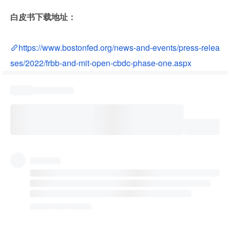
白皮书下载地址：
https://www.bostonfed.org/news-and-events/press-relea
ses/2022/frbb-and-mit-open-cbdc-phase-one.aspx