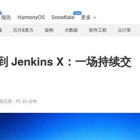
t
new
报告
HarmonyOS
Snowflake
更多

端
芯片&算力
架构
大数据
软件工程
云计算
移到 Jenkins X：一场持续交
读完需：约 15 分钟