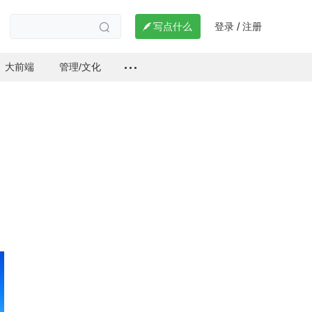
登录
注册

写点什么
/

大前端
管理/文化