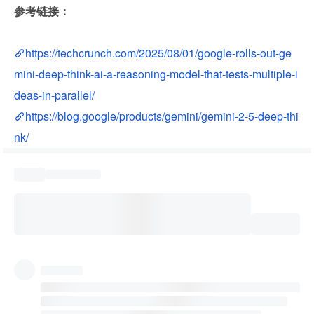
参考链接：
https://techcrunch.com/2025/08/01/google-rolls-out-ge
mini-deep-think-ai-a-reasoning-model-that-tests-multiple-i
deas-in-parallel/
https://blog.google/products/gemini/gemini-2-5-deep-thi
nk/