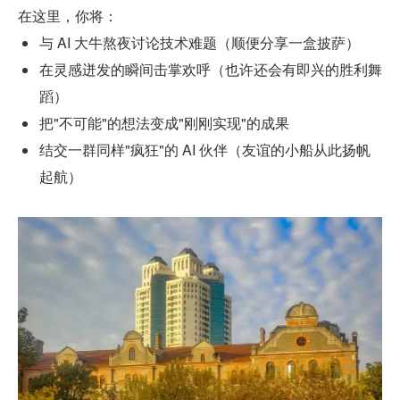
在这里，你将：
与 AI 大牛熬夜讨论技术难题（顺便分享一盒披萨）
在灵感迸发的瞬间击掌欢呼（也许还会有即兴的胜利舞
蹈）
把"不可能"的想法变成"刚刚实现"的成果
结交一群同样"疯狂"的 AI 伙伴（友谊的小船从此扬帆
起航）