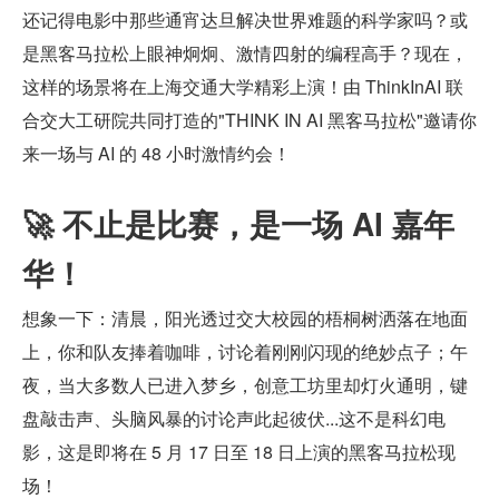
还记得电影中那些通宵达旦解决世界难题的科学家吗？或
是黑客马拉松上眼神炯炯、激情四射的编程高手？现在，
这样的场景将在上海交通大学精彩上演！由 ThinkInAI 联
合交大工研院共同打造的"THINK IN AI 黑客马拉松"邀请你
来一场与 AI 的 48 小时激情约会！
🚀 不止是比赛，是一场 AI 嘉年
华！
想象一下：清晨，阳光透过交大校园的梧桐树洒落在地面
上，你和队友捧着咖啡，讨论着刚刚闪现的绝妙点子；午
夜，当大多数人已进入梦乡，创意工坊里却灯火通明，键
盘敲击声、头脑风暴的讨论声此起彼伏...这不是科幻电
影，这是即将在 5 月 17 日至 18 日上演的黑客马拉松现
场！