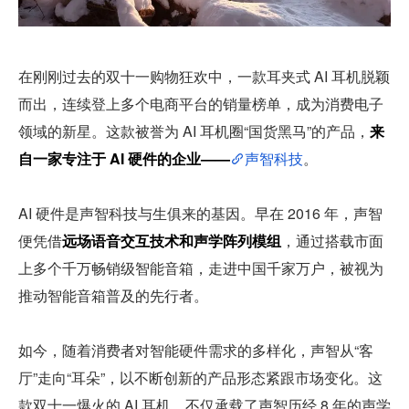
在刚刚过去的双十一购物狂欢中，一款耳夹式 AI 耳机脱颖
而出，连续登上多个电商平台的销量榜单，成为消费电子
领域的新星。这款被誉为 AI 耳机圈“国货黑马”的产品，
来
自一家专注于 AI 硬件的企业——
声智科技
。
AI 硬件是声智科技与生俱来的基因。早在 2016 年，声智
便凭借
远场语音交互技术和声学阵列模组
，通过搭载市面
上多个千万畅销级智能音箱，走进中国千家万户，被视为
推动智能音箱普及的先行者。
如今，随着消费者对智能硬件需求的多样化，声智从“客
厅”走向“耳朵”，以不断创新的产品形态紧跟市场变化。这
款双十一爆火的 AI 耳机，不仅承载了声智历经 8 年的声学 