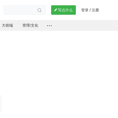
登录
注册

写点什么
/

大前端
管理/文化