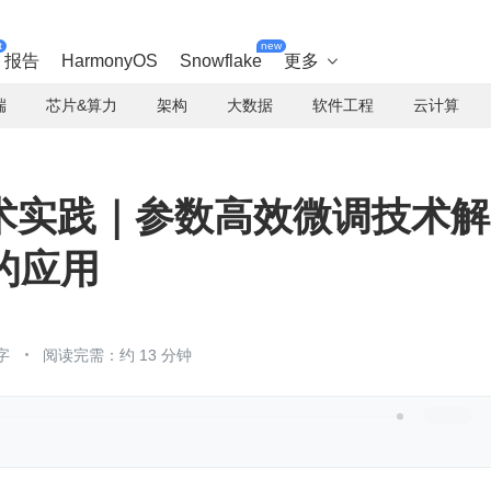
t
new
报告
HarmonyOS
Snowflake
更多

端
芯片&算力
架构
大数据
软件工程
云计算
术实践｜参数高效微调技术解
 的应用
字
阅读完需：约 13 分钟