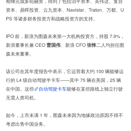
相继完成多轮融资，得到了包括治平资本、英伟达、复合
资本、鼎晖投资、云九资本、Navistar、Traton、万都、U
PS 等诸多财务投资方和战略投资方的支持。
IPO 前，新浪为图森未来第一大机构投资方，持股 7.9%，
新浪董事长兼 CEO 
曹国伟
、新浪 CFO 
张怿
二人均担任图
森未来董事。
该公司在其年度报告中表示，它运营着大约 100 辆能够运
行的 L4 级自动驾驶半卡车——其中 75 辆在美国，25 辆
在中国。这些
自动驾驶卡车
能够在某些路线上独立行驶
无需人类司机。
如今，上市未满 1 年，图森未来因为地缘政治原因不得不
考虑出售中国业务。