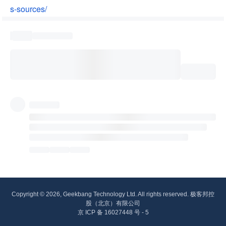
s-sources/
Copyright © 2026, Geekbang Technology Ltd. All rights reserved. 极客邦控
股（北京）有限公司
京 ICP 备 16027448 号 - 5