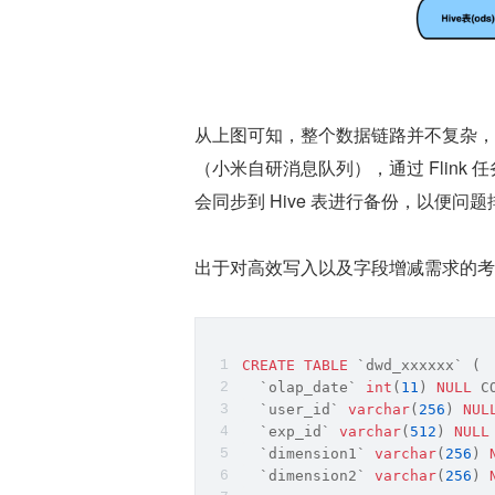
从上图可知，整个数据链路并不复杂，日
（小米自研消息队列），通过 Flink 任
会同步到 Hive 表进行备份，以便问
出于对高效写入以及字段增减需求的考
CREATE
TABLE
 `dwd_xxxxxx` (
  `olap_date` 
int
(
11
) 
NULL
 C
  `user_id` 
varchar
(
256
) 
NUL
  `exp_id` 
varchar
(
512
) 
NULL
  `dimension1` 
varchar
(
256
) 
  `dimension2` 
varchar
(
256
) 