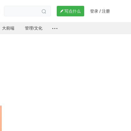
登录
注册

写点什么
/

大前端
管理/文化