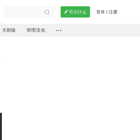
登录
注册

写点什么
/

大前端
管理/文化