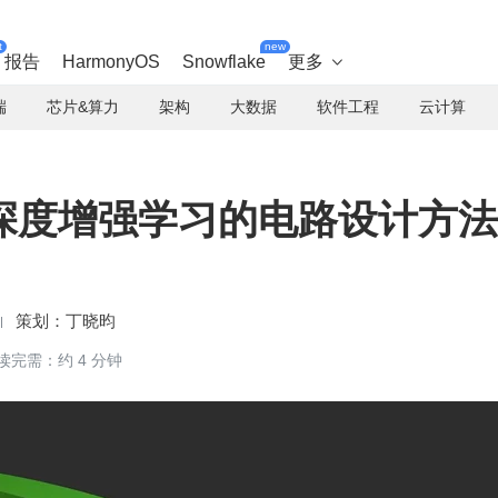
t
new
报告
HarmonyOS
Snowflake
更多

端
芯片&算力
架构
大数据
软件工程
云计算
深度增强学习的电路设计方法
丁晓昀
读完需：约 4 分钟