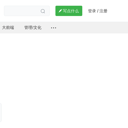
登录
注册

写点什么
/

大前端
管理/文化