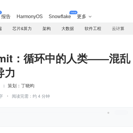
t
new
报告
HarmonyOS
Snowflake
更多

端
芯片&算力
架构
大数据
软件工程
云计算
mmit：循环中的人类——混乱
导力
丁晓昀
字
阅读完需：约 4 分钟