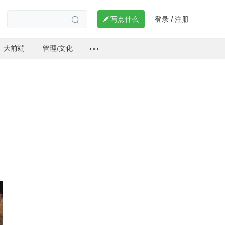
登录
注册

写点什么
/

大前端
管理/文化