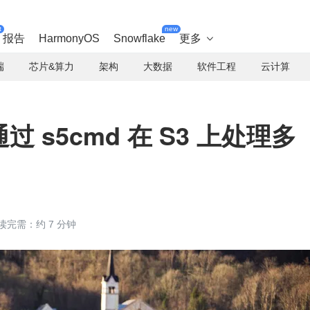
t
new
报告
HarmonyOS
Snowflake
更多

端
芯片&算力
架构
大数据
软件工程
云计算
通过 s5cmd 在 S3 上处理多
读完需：约 7 分钟