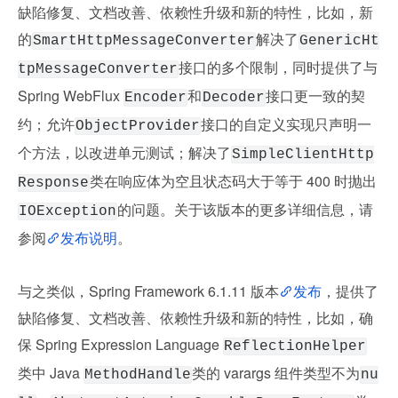
缺陷修复、文档改善、依赖性升级和新的特性，比如，新
的
解决了
SmartHttpMessageConverter
GenericHt
接口的多个限制，同时提供了与 
tpMessageConverter
Spring WebFlux 
和
接口更一致的契
Encoder
Decoder
约；允许
接口的自定义实现只声明一
ObjectProvider
个方法，以改进单元测试；解决了
SimpleClientHttp
类在响应体为空且状态码大于等于 400 时抛出
Response
的问题。关于该版本的更多详细信息，请
IOException
参阅
发布说明
。
与之类似，Spring Framework 6.1.11 版本
发布
，提供了
缺陷修复、文档改善、依赖性升级和新的特性，比如，确
保 Spring Expression Language 
ReflectionHelper
类中 Java 
类的 varargs 组件类型不为
MethodHandle
nu