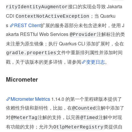
接口的实现会导致 Jakarta 
rityIdentityAugmentor
CDI 
；当 Quarku
ContextNotActiveException
s 
REST Client
扩展的服务器部分未包含进来时，使用 J
akarta RESTful Web Services 
注解标注的类
@Provider
未注册为原生镜像；执行 Quarkus CLI 添加扩展时，会在
文件中重新排列属性并添加时间
gradle.properties
戳，关于该版本的更多详情，请参阅
变更日志
。
Micrometer
Micrometer Metrics
 1.14.0 的第一个里程碑版本提供了
依赖性升级和新特性，比如，在
注解中添加了
@Counted
对
注解的支持，以完善
注解中对现
@MeterTag
@Timed
有功能的支持；允许为
类提供自
OtlpMeterRegistry