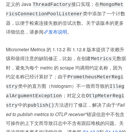
定义的 Java 
接口实现；在
ThreadFactory
MongoMet
类中添加了一个计数
ricsConnectionPoolListener
器，以便于检索连接失败的尝试次数。关于该版本的更多
详细信息，请参阅
发布说明
。
Micrometer Metrics 的 1.13.2 和 1.12.8 版本提供了依赖升
级和值得注意的缺陷修正，比如，在创建
元数据
Metrics
时，避免为每个 metric 的 scrape 均调用约定名称，因为
约定名称已经计算好了；由于
PrometheusMeterRegi
类中的直方图（histogram）不一致而导致的
stry
Illeg
；对定义在
alArgumentException
OtlpMeterRegi
中的
方法进行了修正，解决了由于“
Fail
stry
publish()
ed to publish metrics to OTLP receiver
”错误信息中不包含
可操作的上下文而导致日志中不含有跟踪堆栈的问题。关
于这些版本更多的详细信息，请参阅
1.13.2
和
1.12.8
的