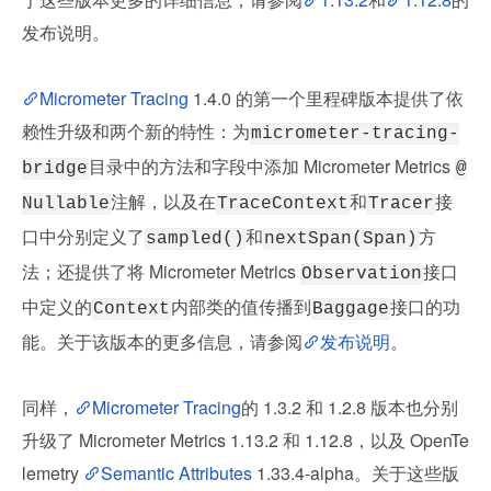
发布说明。
Micrometer Tracing
 1.4.0 的第一个里程碑版本提供了依
赖性升级和两个新的特性：为
micrometer-tracing-
目录中的方法和字段中添加 Micrometer Metrics 
bridge
@
注解，以及在
和
接
Nullable
TraceContext
Tracer
口中分别定义了
和
方
sampled()
nextSpan(Span)
法；还提供了将 Micrometer Metrics 
接口
Observation
中定义的
内部类的值传播到
接口的功
Context
Baggage
能。关于该版本的更多信息，请参阅
发布说明
。
同样，
Micrometer Tracing
的 1.3.2 和 1.2.8 版本也分别
升级了 Micrometer Metrics 1.13.2 和 1.12.8，以及 OpenTe
lemetry 
Semantic Attributes
 1.33.4-alpha。关于这些版