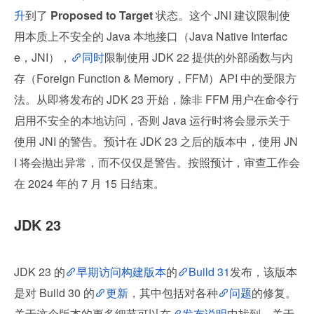
升
到了 
Proposed to Target 
状态。这个 JNI 建议限制使
用本质上不安全的 Java 本地接口（Java Native Interfac
e，JNI），
同时
限制使用 JDK 22 提供的外部函数与内
存（Foreign Function & Memory，FFM）API 中的受限方
法。从即将发布的 JDK 23 开始，除非 FFM 用户在命令行
启用不安全的本地访问，否则 Java 运行时将会显示关于
使用 JNI 的警告。预计在 JDK 23 之后的版本中，使用 JN
I 将会抛出异常，而不仅仅是警告。按照预计，审查工作会
在 2024 年的 7 月 15 日结束。
JDK 23
JDK 23 的
早期访问构建版本
的
Build 31
发布，该版本
是对 Build 30 的
更新
，其中包括对各种
问题
的修复。
关于这个版本的更多细节可以在
发布说明
中找到，关于 