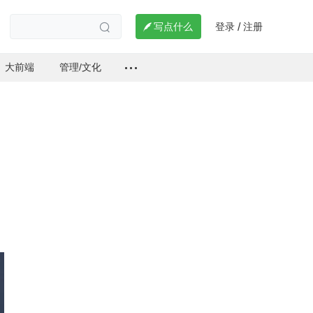
登录
注册

写点什么
/

大前端
管理/文化