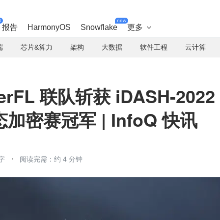
t
new
报告
HarmonyOS
Snowflake
更多

端
芯片&算力
架构
大数据
软件工程
云计算
erFL 联队斩获 iDASH-2022
密赛冠军 | InfoQ 快讯
字
阅读完需：约 4 分钟