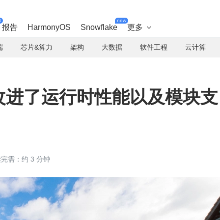
t
new
报告
HarmonyOS
Snowflake
更多

端
芯片&算力
架构
大数据
软件工程
云计算
布：改进了运行时性能以及模块支
完需：约 3 分钟