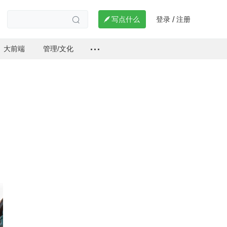
登录
注册

写点什么
/

大前端
管理/文化