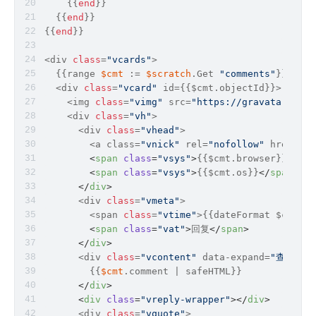
    {{
end
}}
  {{
end
}}
{{
end
}}
<div 
class
=
"vcards"
>
  {{range 
$cmt
 := 
$scratch
.Get 
"comments"
}}
  <div 
class
=
"vcard"
 id={{$cmt.objectId}}>
    <img 
class
=
"vimg"
 src=
"https://gravatar.loli
    <div 
class
=
"vh"
>
      <div 
class
=
"vhead"
>
        <a class=
"vnick"
 rel=
"nofollow"
 href=
"{{
<
span
class
=
"vsys"
>
{{$cmt.browser}}
</
spa
<
span
class
=
"vsys"
>
{{$cmt.os}}
</
span
>
</
div
>
      <div 
class
=
"vmeta"
>
        <span 
class
=
"vtime"
>{{dateFormat $cmt.in
<
span
class
=
"vat"
>
回复
</
span
>
</
div
>
      <div 
class
=
"vcontent"
 data-expand=
"查看更多.
        {{
$cmt
.comment | safeHTML}}
</
div
>
<
div
class
=
"vreply-wrapper"
>
</
div
>
      <div 
class
=
"vquote"
>