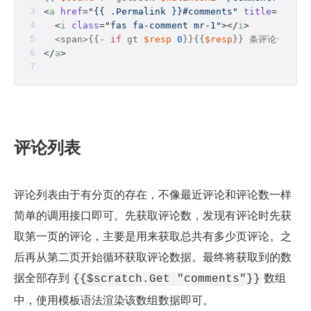
<
a
href
=
"{{ .Permalink }}#comments"
title
=
"{{ .T
<
i
class
=
"fas fa-comment mr-1"
>
</
i
>
  <span>{{- 
if
 gt 
$resp
0
}}{{
$resp
}} 条评论{{
else
</
a
>
评论列表
评论列表由于有分页的存在，不像最近评论和评论数一样
简单的调用接口即可。先获取评论数，发现有评论时先获
取第一页的评论，主要是用来获取总共有多少页评论。之
后再从第二页开始循环获取评论数据。最终将获取到的数
据全部存到 
 数组
{{$scratch.Get "comments"}}
中，使用模板语法渲染该数组数据即可。