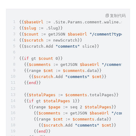
复制代码
{{
$baseUrl
 := .Site.Params.comment.waline.server
{{
$slug
 := .Slug}}
{{
$count
 := getJSON 
$baseUrl
"/comment?type=coun
{{
$scratch
 := newScratch}}
{{$scratch.Add 
"comments"
slice
}}
{{
if
 gt 
$count
 0}}
  {{
$comments
 := getJSON 
$baseUrl
"/comment?path
  {{range 
$cmt
 := 
$comments
.data}}
    {{
$scratch
.Add 
"comments"
$cmt
}}
  {{
end
}}
  {{
$totalPages
 := 
$comments
.totalPages}}
  {{
if
 gt 
$totalPages
 1}}
    {{range 
$page
 := seq 2 
$totalPages
}}
      {{
$comments
 := getJSON 
$baseUrl
"/comment?
      {{range 
$cmt
 := 
$comments
.data}}
        {{
$scratch
.Add 
"comments"
$cmt
}}
      {{
end
}}