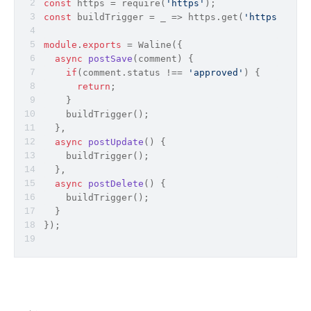
const
 https = 
require
(
'https'
);
const
 buildTrigger = 
_
 =>
 https.get(
'https://api
module
.
exports
 = Waline({
async
postSave
(
comment
)
 {
if
(comment.
status
 !== 
'approved'
) {
return
;
    }
    buildTrigger();
  },
async
postUpdate
(
)
 {
    buildTrigger();
  },
async
postDelete
(
)
 {
    buildTrigger();
  }
});