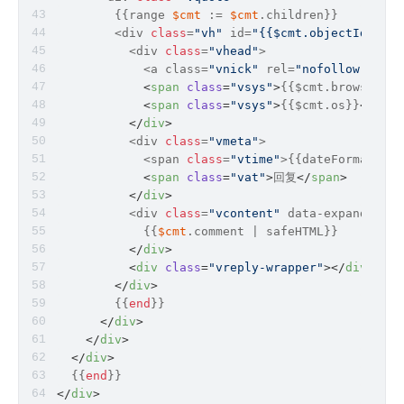
        {{range 
$cmt
 := 
$cmt
.children}}
        <div 
class
=
"vh"
 id=
"{{$cmt.objectId}}"
>
          <div 
class
=
"vhead"
>
            <a class=
"vnick"
 rel=
"nofollow"
 href
<
span
class
=
"vsys"
>
{{$cmt.browser}}
<
<
span
class
=
"vsys"
>
{{$cmt.os}}
</
span
</
div
>
          <div 
class
=
"vmeta"
>
            <span 
class
=
"vtime"
>{{dateFormat $cm
<
span
class
=
"vat"
>
回复
</
span
>
</
div
>
          <div 
class
=
"vcontent"
 data-expand=
"查看
            {{
$cmt
.comment | safeHTML}}
</
div
>
<
div
class
=
"vreply-wrapper"
>
</
div
>
</
div
>
        {{
end
}}
</
div
>
</
div
>
</
div
>
  {{
end
}}
</
div
>