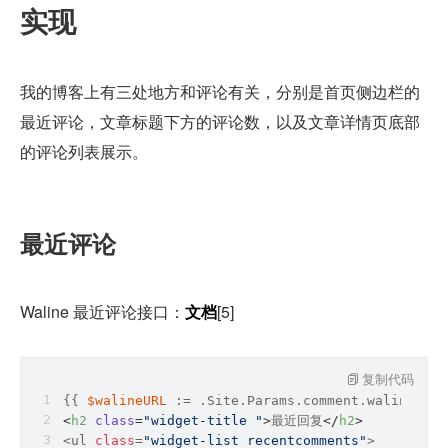
实现
我的博客上有三处地方和评论有关，分别是首页侧边栏的
最近评论，文章标题下方的评论数，以及文章详情页底部
的评论列表展示。
最近评论
Waline 最近评论接口：
文档
[5]
复制代码
{{ 
$walineURL
 := .Site.Params.comment.waline.ser
<
h2
class
=
"widget-title "
>
最近回复
</
h2
>
<ul 
class
=
"widget-list recentcomments"
>