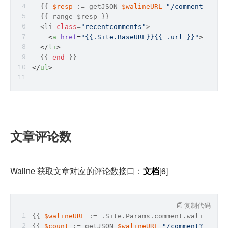
  {{ 
$resp
 := getJSON 
$walineURL
"/comment?type=
  {{ 
range
 $resp }}
  <li 
class
=
"recentcomments"
>
<
a
href
=
"{{.Site.BaseURL}}{{ .url }}"
>
{{ .ni
</
li
>
  {{ 
end
 }}
</
ul
>
文章评论数
Waline 获取文章对应的评论数接口：
文档
[6]
复制代码
{{ 
$walineURL
 := .Site.Params.comment.waline.ser
{{ 
$count
 := getJSON 
$walineURL
"/comment?type=c