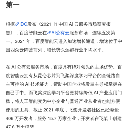
第一
根据
IDC
发布《2021H1 中国 AI 云服务市场研究报
告》，百度智能云在
AI公有云
服务市场，连续五次第
一。2021 年，百度智能云进入加速增长通道，增速位于中
国四朵云阵营前列，增长势头远超行业平均水平。
在 AI 公有云服务市场，百度具有绝对领先的主场优势。百
度智能云拥有从昆仑芯片到飞桨深度学习平台的全链路自
主可控的 AI 技术能力，帮助中国企业将发展主导权掌握在
自己手中。而飞桨深度学习平台更持续降低 AI 产业应用门
槛，将人工智能变为中小企业与普通产业从业者也能方便
使用的工具。截止 2021 年底，飞桨开发者社区已经凝聚 
406 万开发者，服务 15.7 万家企业，开发者在飞桨上创建 
47.6 万个模型。