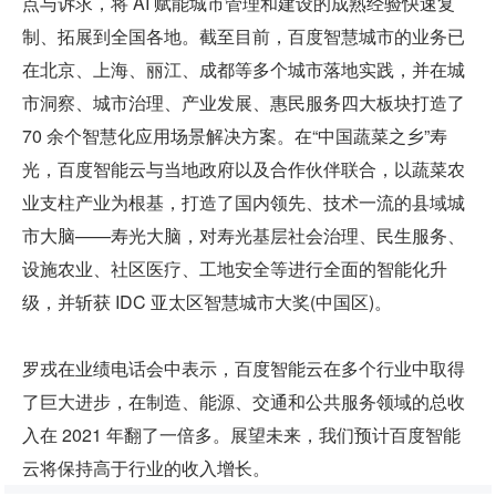
点与诉求，将 AI 赋能城市管理和建设的成熟经验快速复
制、拓展到全国各地。截至目前，百度智慧城市的业务已
在北京、上海、丽江、成都等多个城市落地实践，并在城
市洞察、城市治理、产业发展、惠民服务四大板块打造了 
70 余个智慧化应用场景解决方案。在“中国蔬菜之乡”寿
光，百度智能云与当地政府以及合作伙伴联合，以蔬菜农
业支柱产业为根基，打造了国内领先、技术一流的县域城
市大脑——寿光大脑，对寿光基层社会治理、民生服务、
设施农业、社区医疗、工地安全等进行全面的智能化升
级，并斩获 IDC 亚太区智慧城市大奖(中国区)。
罗戎在业绩电话会中表示，百度智能云在多个行业中取得
了巨大进步，在制造、能源、交通和公共服务领域的总收
入在 2021 年翻了一倍多。展望未来，我们预计百度智能
云将保持高于行业的收入增长。