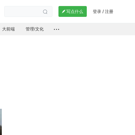
登录
注册

写点什么
/

大前端
管理/文化