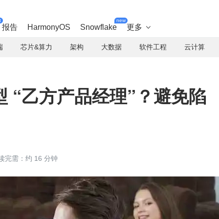
t
new
报告
HarmonyOS
Snowflake
更多

端
芯片&算力
架构
大数据
软件工程
云计算
 “乙方产品经理”？避免陷
读完需：约 16 分钟