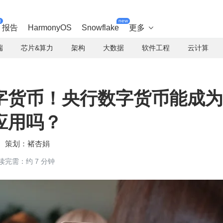
t
new
报告
HarmonyOS
Snowflake
更多

端
芯片&算力
架构
大数据
软件工程
云计算
字货币！央行数字货币能成为
应用吗？
褚杏娟
读完需：约 7 分钟