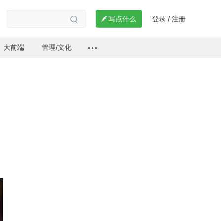
登录
注册

写点什么
/

大前端
管理/文化