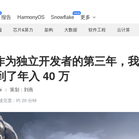
t
new
报告
HarmonyOS
Snowflake
更多

端
芯片&算力
架构
大数据
软件工程
云计算
作为独立开发者的第三年，我
到了年入 40 万
i
刘燕
读完需：约 20 分钟