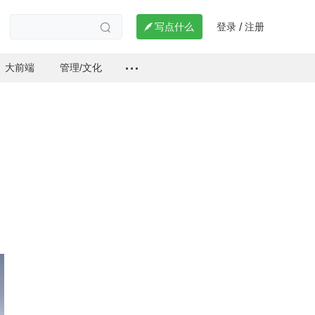
登录
注册

写点什么
/

大前端
管理/文化